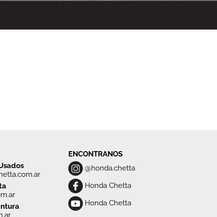
ENCONTRANOS
 Usados
@honda.chetta
hetta.com.ar
Honda Chetta
ta
om.ar
Honda Chetta
intura
m.ar