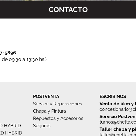
CONTACTO
07-5896
 de 09:30 a 13:30 hs.)
POSTVENTA
ESCRIBINOS
Service y Reparaciones
Venta de 0km y
concesionario@c
Chapa y Pintura
Servicio Postven
Repuestos y Accesorios
turnos@chetta.c
D HYBRID
Seguros
Taller chapa y p
ED HYBRID
taller@chetta.co